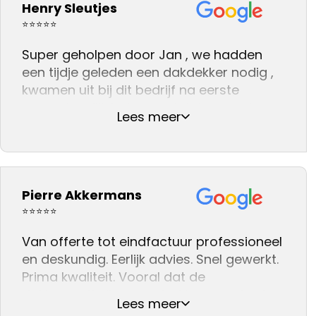
Henry Sleutjes
⭐⭐⭐⭐⭐
Super geholpen door Jan , we hadden
een tijdje geleden een dakdekker nodig ,
kwamen uit bij dit bedrijf na eerste
gesprek gelijk het gevoel dat we met
Lees meer
iemand spraken die wist waar hij het over
had .
En na dat de werkzaamheden klaar
waren zag alles er weer fantastisch uit .
Pierre Akkermans
We kunnen dit bedrijf na onze ervaring
daarom aan iedereen adviseren .👍👍👍
⭐⭐⭐⭐⭐
Van offerte tot eindfactuur professioneel
en deskundig. Eerlijk advies. Snel gewerkt.
Prima kwaliteit. Vooral dat de
dakinspectie live gevolgd kon worden in
Lees meer
de woonkamer, waar ter plekke een