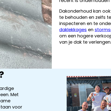
recent is onderhouden 
Dakonderhoud kan ook 
te behouden en zelfs te
inspecteren en te onde
daklekkages
en
storm
om een hogere verkoopp
van je dak te verlengen
?
ardige
een. Met
rzame
staan voor