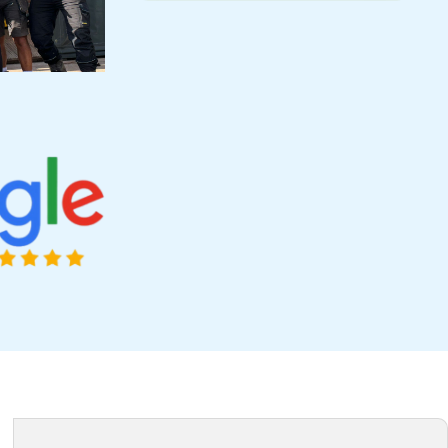
n
geconstateerd, Jan wist op een heldere