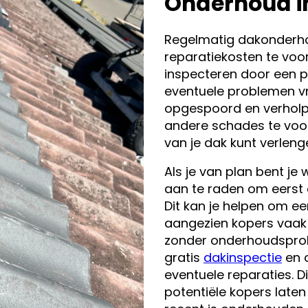
Onderhoud i
Regelmatig dakonderho
reparatiekosten te voo
inspecteren door een p
eventuele problemen v
opgespoord en verholpe
andere schades te voo
van je dak kunt verleng
Als je van plan bent je 
aan te raden om eerst e
Dit kan je helpen om ee
aangezien kopers vaak 
zonder onderhoudspro
gratis
dakinspectie
en o
eventuele reparaties. D
potentiële kopers laten