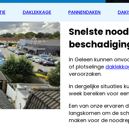
TIE
DAKLEKKAGE
PANNENDAKEN
DAKI
Snelste noo
beschadigin
In Geleen kunnen onvo
of plotselinge
daklekka
veroorzaken.
In dergelijke situaties 
week bereiken voor een 
Een van onze ervaren da
langskomen om de scha
maken voor de noodrep