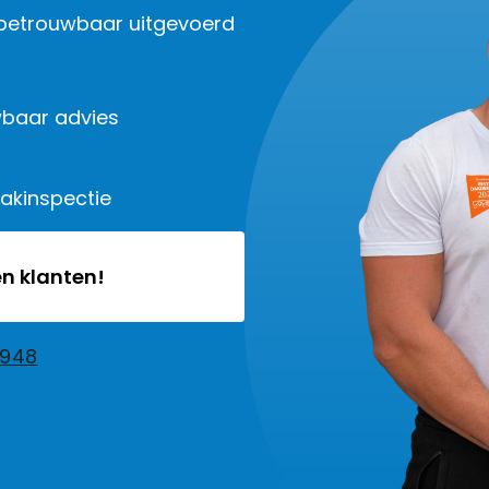
 betrouwbaar uitgevoerd
baar advies
dakinspectie
n klanten!
2948