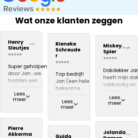
Wat onze klanten zeggen
bedrijf na onze
Snel gewerkt.
kwaliteit
inspectie,
ervaring
Prima
materiaal. Zij
Dakdekker Ja
Henry
Rieneke
daarom aan
kwaliteit.
Mickey
vakmannen
gebeld, die
Sleutjes
Schreude
Spier
iedereen
Vooral dat
Harrie en Atill
reageerde
⭐⭐⭐⭐⭐
r
⭐⭐⭐⭐⭐
adviseren .👍👍👍
de
hebben
direct en een
⭐⭐⭐⭐⭐
Super geholpen
dakinspectie
voortreffelijke
dag later sto
Dakdekker Ja
door Jan , we
live gevolgd
Top bedrijf!
werk
Jan al op het
heeft mijn da
hadden een
kon worden
Jan (een hele
afgeleverd. Zij
dak voor de
vakkundig en
tijdje geleden
in de
bekwame
zijn zeer
gratis(!)
conform
Lees
een dakdekker
woonkamer,
man) kwam
deskundig en
inspectie. Er
Lees
afspraak
meer
Lees
nodig , kwamen
waar ter
een gratis
vriendelijk en
meer
werden een
gerepareerd.
meer
uit bij dit bedrijf
plekke een
inspectie
hebben alles
paar acute
Ze leggen
na eerste
offerte werd
doen, nadat er
keurig netjes
zaken
vooraf keurig
gesprek gelijk
opgesteld,
achteraf
achtergelaten
geconstateer
uit wat ze zijn
Pierre
het gevoel dat
kwam zeer
gebleken, een
Aanrader!!
Jolanda
Jan wist op e
tegengekom
Akkerma
Guido
we met iemand
professioneel
‘niet vakman’