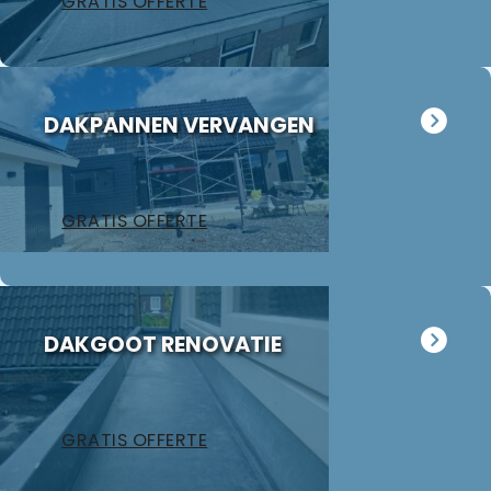
GRATIS OFFERTE
de inspectie
georganiseer
worden
kwam hij er al
absoluut een
vakkundig
snel achter
aanrader!
gerepareerd
dat de
zonder extra
schoorsteen
DAKPANNEN VERVANGEN
kosten. Maar
achterstallig
ook dan
onderhoud
communeren
had. Wij
ze goed en
kregen direct
GRATIS OFFERTE
transparant. I
een offerte
kan ze
uitgewerkt en
aanraden.
na 1 week late
al helemaal
herstel. Nu 1
DAKGOOT RENOVATIE
week later wil
dakdekker Ja
bedanken
voor de
GRATIS OFFERTE
uitvoering en
zijn