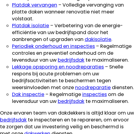
Platdak vervangen
– Volledige vervanging van
platte daken wanneer renovatie niet meer
volstaat.
Platdak isolatie
– Verbetering van de energie-
efficiëntie van uw bedrijfspand door het
aanbrengen of upgraden van
dakisolatie
.
Periodiek onderhoud en inspecties
– Regelmatige
controles en preventief onderhoud om de
levensduur van uw
bedrijfsdak
te maximaliseren.
Lekkage opsporing en noodreparaties
– Snelle
respons bij acute problemen om uw
bedrijfsactiviteiten te beschermen tegen
weersinvloeden met onze
noodreparatie
diensten.
Dak inspectie
– Regelmatige
inspecties
om de
levensduur van uw
bedrijfsdak
te maximaliseren.
Onze ervaren team van dakdekkers is altijd klaar om uw
bedrijfsdak
te inspecteren en te repareren, om ervoor
te zorgen dat uw investering veilig en beschermd is
met onze
dakwerken
diensten.