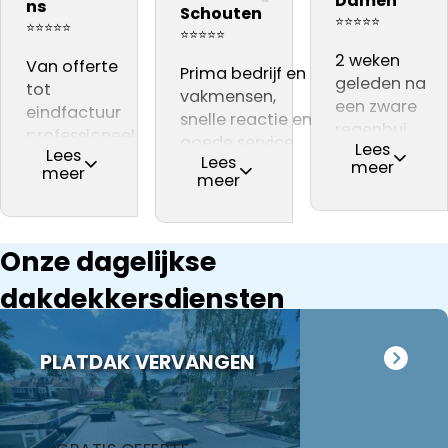
Damen
heldere mani
ns
( laten ook
Schouten
spraken die wist
over.
ons dak heeft
⭐⭐⭐⭐⭐
uit te leggen
⭐⭐⭐⭐⭐
foto’s zien). D
⭐⭐⭐⭐⭐
waar hij het over
Pierre
gedaan. De
wat er gedaa
offerte is
2 weken
had .
Van offerte
akkermans
nokvorsten zijn
Prima bedrijf en
moest worden,
vervolgens
geleden na
En na dat de
tot
vervangen en
vakmensen,
kwam met een
helder en
een zware
werkzaamheden
eindfactuur
schoorstenen
snelle reactie en
goede offerte
gedurende he
regenbui
klaar waren zag
professioneel
zijn
goede service.
en een paar
hele proces
Lees
kregen wij
Lees
alles er weer
en
gerenoveerd.
Lees
Mijn dak was toe
dagen later kon
meer
houden ze je
meer
lekkage bij
meer
fantastisch uit .
deskundig.
Er wordt
aan een
met de
goed op de
onze
We kunnen dit
Eerlijk advies.
gewerkt met A
grondige
werkzaamheden
hoogte van d
schoorsteen.
begonnen
stand van
Via een
Onze dagelijkse
worden, inclus
zaken.
familie lid
het loskoppel
De reparatie
kwamen wij
dakdekkersdiensten
en
gaat
terecht bij
terugplaatse
vervolgens
dakdekker Ja
van de
conform
PLATDAK VERVANGEN
wat trouwen
zonnepanelen
afspraak en
een leuke
Alles goed
onverwachte
naam is voor
gecoördineer
zaken die ze
bedrijf. Tijden
en
tegenkomen