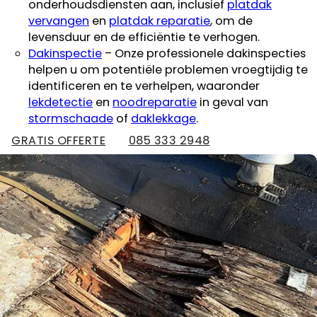
onderhoudsdiensten aan, inclusief
platdak
vervangen
en
platdak reparatie
, om de
levensduur en de efficiëntie te verhogen.
Dakinspectie
– Onze professionele dakinspecties
helpen u om potentiële problemen vroegtijdig te
identificeren en te verhelpen, waaronder
lekdetectie
en
noodreparatie
in geval van
stormschaade
of
daklekkage
.
GRATIS OFFERTE
085 333 2948